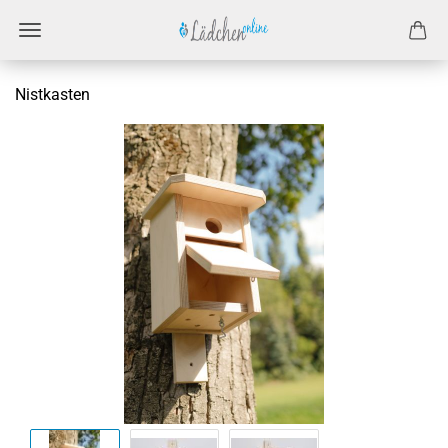
Nist­kas­ten