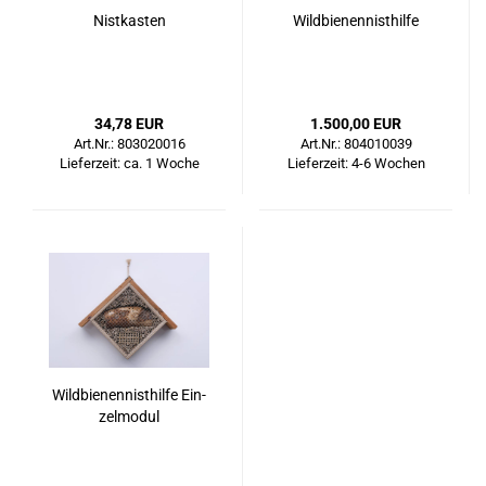
Nist­kas­ten
Wild­bie­nen­nist­hil­fe
34,78 EUR
1.500,00 EUR
Art.Nr.: 803020016
Art.Nr.: 804010039
Lieferzeit: ca. 1 Woche
Lieferzeit: 4-6 Wochen
Wild­bie­nen­nist­hil­fe Ein­
zel­mo­dul