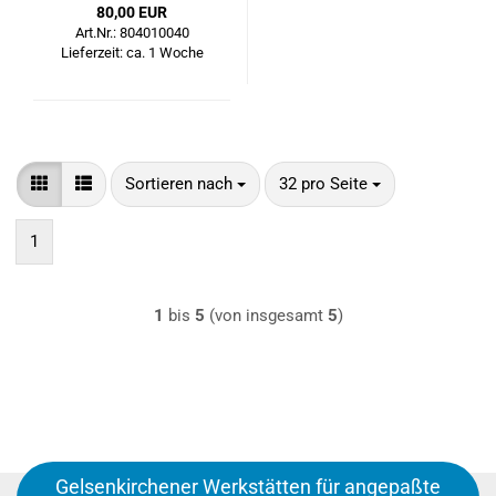
80,00 EUR
Art.Nr.: 804010040
Lieferzeit: ca. 1 Woche
Sortieren nach
pro Seite
Sortieren nach
32 pro Seite
1
1
bis
5
(von insgesamt
5
)
Gelsenkirchener Werkstätten für angepaßte